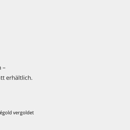
n –
tt erhältlich.
ségold vergoldet